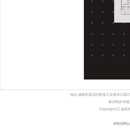
地址:成都市双流区蛟龙工业港水口路155号
标识制作专线:13
Copyright (C
神形招聘
|